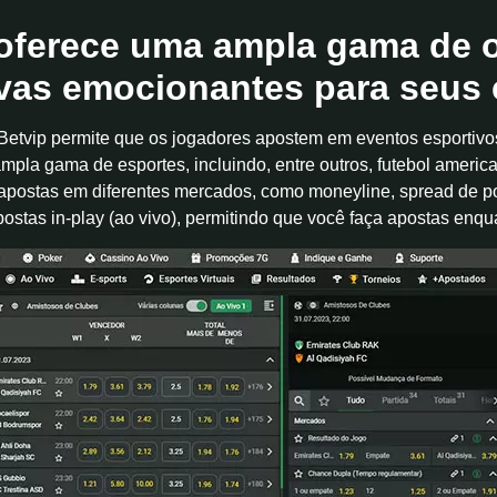
 oferece uma ampla gama de 
vas emocionantes para seus 
a Betvip permite que os jogadores apostem em eventos esportivo
la gama de esportes, incluindo, entre outros, futebol americano
 apostas em diferentes mercados, como moneyline, spread de po
ostas in-play (ao vivo), permitindo que você faça apostas enqu