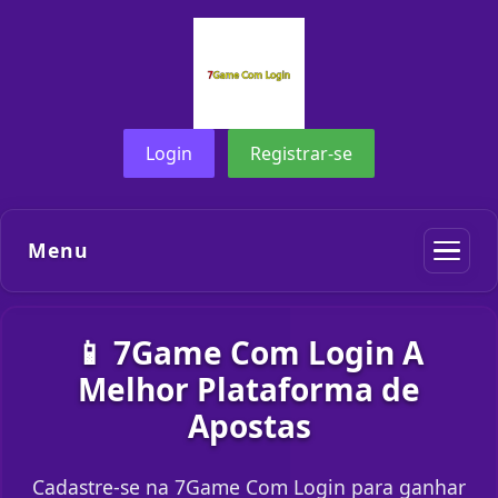
Login
Registrar-se
Menu
📱 7Game Com Login A
Melhor Plataforma de
Apostas
Cadastre-se na 7Game Com Login para ganhar