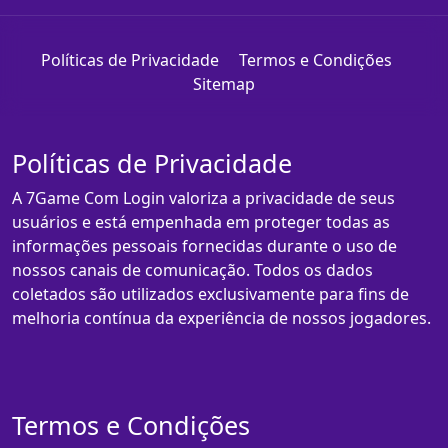
Políticas de Privacidade
Termos e Condições
Sitemap
Políticas de Privacidade
A 7Game Com Login valoriza a privacidade de seus
usuários e está empenhada em proteger todas as
informações pessoais fornecidas durante o uso de
nossos canais de comunicação. Todos os dados
coletados são utilizados exclusivamente para fins de
melhoria contínua da experiência de nossos jogadores.
Termos e Condições