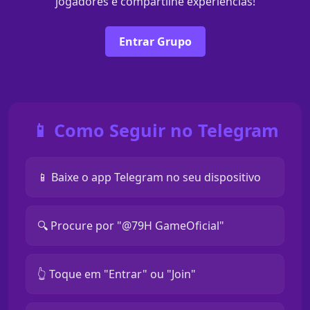
jogadores e compartilhe experiências!
Entrar Grupo
📱 Como Seguir no Telegram
📱 Baixe o app Telegram no seu dispositivo
🔍 Procure por "@79H GameOficial"
👆 Toque em "Entrar" ou "Join"