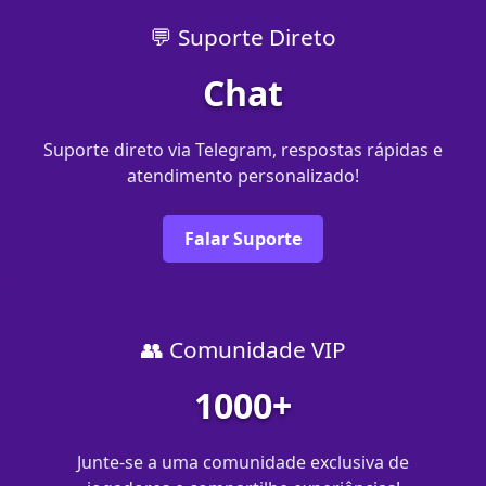
💬 Suporte Direto
Chat
Suporte direto via Telegram, respostas rápidas e
atendimento personalizado!
Falar Suporte
👥 Comunidade VIP
1000+
Junte-se a uma comunidade exclusiva de