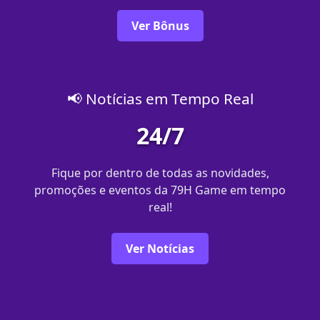
Ver Bônus
📢 Notícias em Tempo Real
24/7
Fique por dentro de todas as novidades,
promoções e eventos da 79H Game em tempo
real!
Ver Notícias