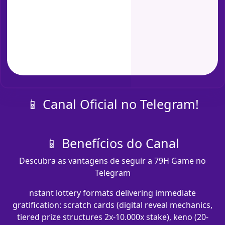
📱 Canal Oficial no Telegram!
📱 Benefícios do Canal
Descubra as vantagens de seguir a 79H Game no
Telegram
nstant lottery formats delivering immediate
gratification: scratch cards (digital reveal mechanics,
tiered prize structures 2x-10.000x stake), keno (20-