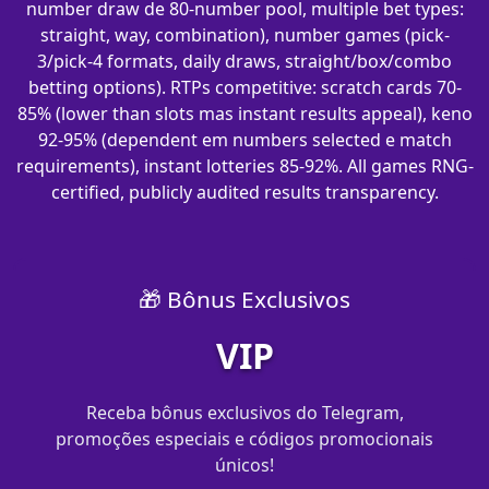
number draw de 80-number pool, multiple bet types:
straight, way, combination), number games (pick-
3/pick-4 formats, daily draws, straight/box/combo
betting options). RTPs competitive: scratch cards 70-
85% (lower than slots mas instant results appeal), keno
92-95% (dependent em numbers selected e match
requirements), instant lotteries 85-92%. All games RNG-
certified, publicly audited results transparency.
🎁 Bônus Exclusivos
VIP
Receba bônus exclusivos do Telegram,
promoções especiais e códigos promocionais
únicos!