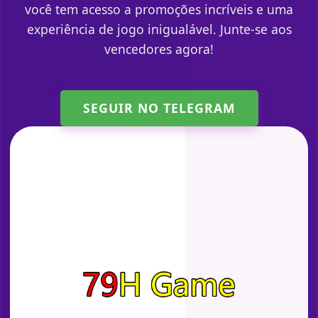
você tem acesso a promoções incríveis e uma
experiência de jogo inigualável. Junte-se aos
vencedores agora!
SEGUIR NO TELEGRAM