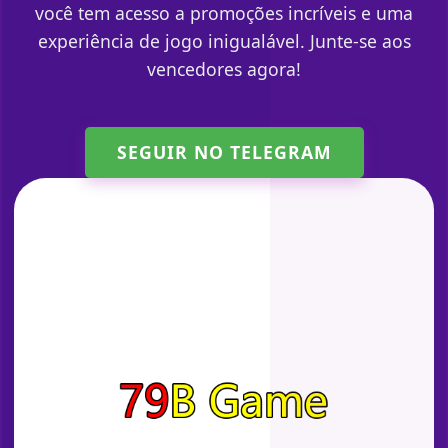
você tem acesso a promoções incríveis e uma
experiência de jogo inigualável. Junte-se aos
vencedores agora!
SEGUIR NO TELEGRAM