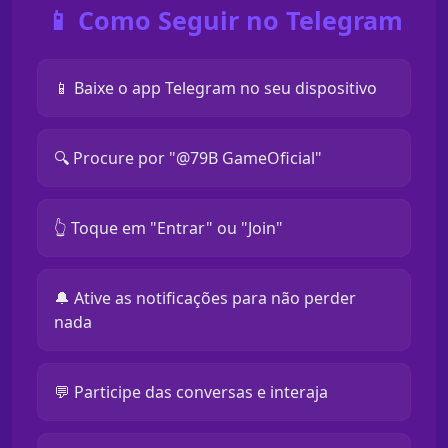
📱 Como Seguir no Telegram
📱 Baixe o app Telegram no seu dispositivo
🔍 Procure por "@79B GameOficial"
👆 Toque em "Entrar" ou "Join"
🔔 Ative as notificações para não perder
nada
💬 Participe das conversas e interaja