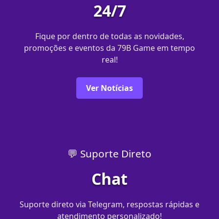
24/7
Fique por dentro de todas as novidades,
promoções e eventos da 79B Game em tempo
real!
Ver Notícias
💬 Suporte Direto
Chat
Suporte direto via Telegram, respostas rápidas e
atendimento personalizado!