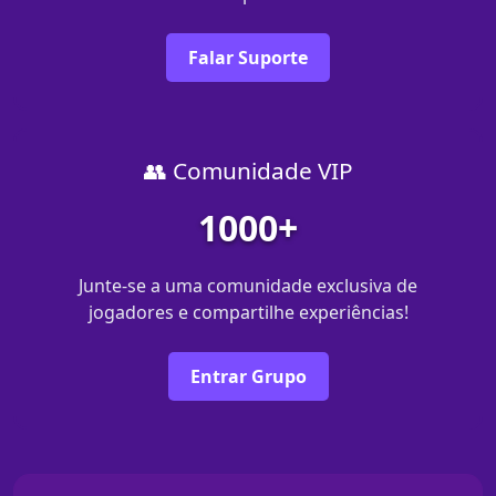
Falar Suporte
👥 Comunidade VIP
1000+
Junte-se a uma comunidade exclusiva de
jogadores e compartilhe experiências!
Entrar Grupo