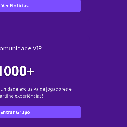
Ver Notícias
Comunidade VIP
1000+
unidade exclusiva de jogadores e
rtilhe experiências!
Entrar Grupo