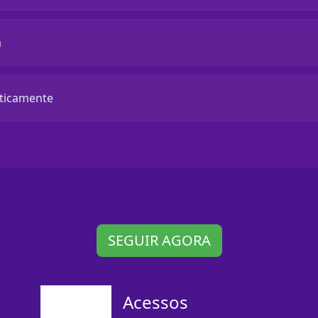
a
aticamente
SEGUIR AGORA
Acessos