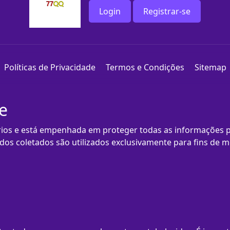
Login
Registrar-se
Políticas de Privacidade
Termos e Condições
Sitemap
de
ários e está empenhada em proteger todas as informações p
os coletados são utilizados exclusivamente para fins de m