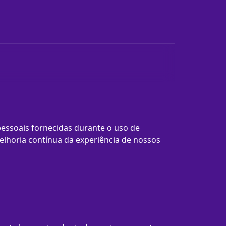
essoais fornecidas durante o uso de
elhoria contínua da experiência de nossos