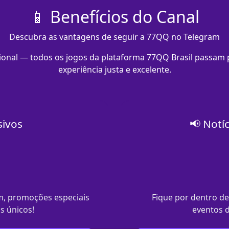
📱 Benefícios do Canal
Descubra as vantagens de seguir a 77QQ no Telegram
ional — todos os jogos da plataforma 77QQ Brasil passam p
experiência justa e excelente.
sivos
📢 Notí
m, promoções especiais
Fique por dentro d
s únicos!
eventos 