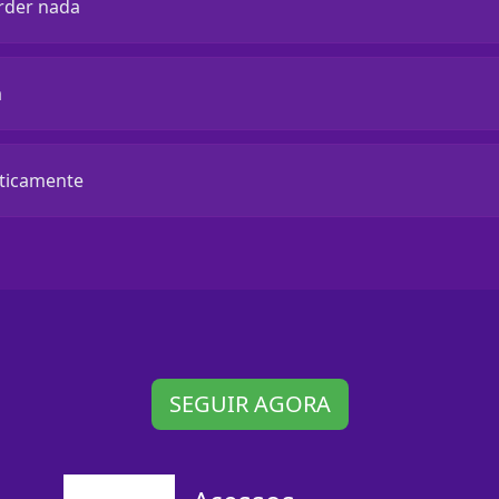
erder nada
a
aticamente
SEGUIR AGORA