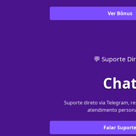
Ver Bônus
💬 Suporte Di
Cha
Suporte direto via Telegram, r
atendimento persona
Falar Suport