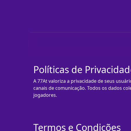
Políticas de Privacida
A 77At valoriza a privacidade de seus usuá
canais de comunicação. Todos os dados cole
jogadores.
Termos e Condições