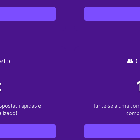
reto
👥 
t
espostas rápidas e
Junte-se a uma com
lizado!
compa
e