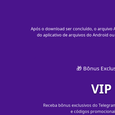
Após o download ser concluído, o arquivo 
do aplicativo de arquivos do Android o
🎁 Bônus Exclu
VIP
Receba bônus exclusivos do Telegra
e códigos promocionai