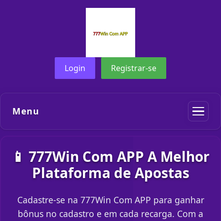
Login
Registrar-se
Menu
📱 777Win Com APP A Melhor
Plataforma de Apostas
Cadastre-se na 777Win Com APP para ganhar
bônus no cadastro e em cada recarga. Com a