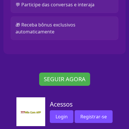
💬 Participe das conversas e interaja
🎁 Receba bônus exclusivos
automaticamente
SEGUIR AGORA
Acessos
Login
Registrar-se