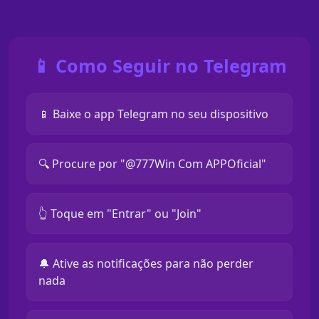
📱 Como Seguir no Telegram
📱 Baixe o app Telegram no seu dispositivo
🔍 Procure por "@777Win Com APPOficial"
👆 Toque em "Entrar" ou "Join"
🔔 Ative as notificações para não perder
nada