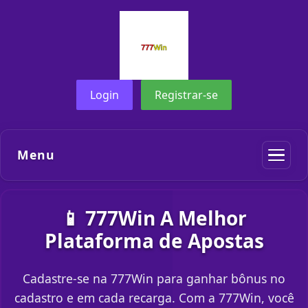
Login
Registrar-se
Menu
📱 777Win A Melhor
Plataforma de Apostas
Cadastre-se na 777Win para ganhar bônus no
cadastro e em cada recarga. Com a 777Win, você