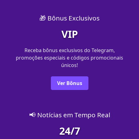
🎁 Bônus Exclusivos
VIP
Receba bônus exclusivos do Telegram,
promoções especiais e códigos promocionais
únicos!
Ver Bônus
📢 Notícias em Tempo Real
24/7