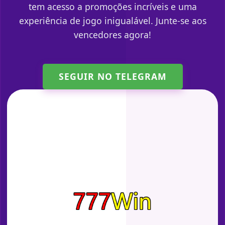
tem acesso a promoções incríveis e uma
experiência de jogo inigualável. Junte-se aos
vencedores agora!
SEGUIR NO TELEGRAM