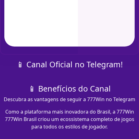
📱 Canal Oficial no Telegram!
📱 Benefícios do Canal
Descubra as vantagens de seguir a 777Win no Telegram
Como a plataforma mais inovadora do Brasil, a 777Win
777Win Brasil criou um ecossistema completo de jogos
para todos os estilos de jogador.