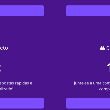
reto
👥 
t
espostas rápidas e
Junte-se a uma com
lizado!
compa
e