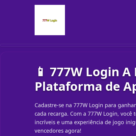
📱 777W Login A
Plataforma de A
Cadastre-se na 777W Login para ganhar
cada recarga. Com a 777W Login, você 
incríveis e uma experiência de jogo inig
vencedores agora!