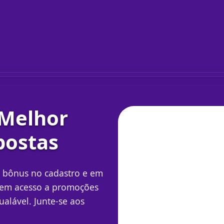
 Melhor
postas
 bônus no cadastro e em
tem acesso a promoções
ualável. Junte-se aos