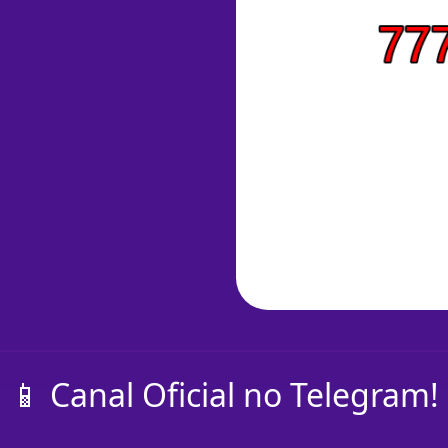
📱 Canal Oficial no Telegram!