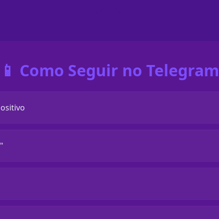
📱 Como Seguir no Telegram
ositivo
"