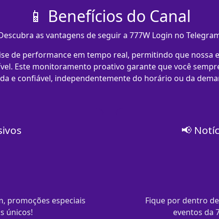
📱 Benefícios do Canal
Descubra as vantagens de seguir a 777W Login no Telegra
ise de performance em tempo real, permitindo que nossa e
ível. Este monitoramento proativo garante que você sempr
ida e confiável, independentemente do horário ou da dema
sivos
📢 Notí
m, promoções especiais
Fique por dentro d
s únicos!
eventos da 