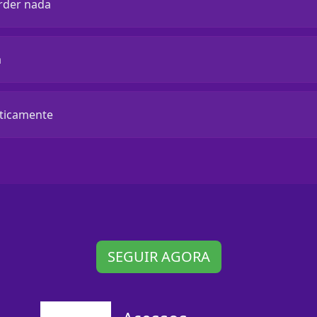
erder nada
a
aticamente
SEGUIR AGORA