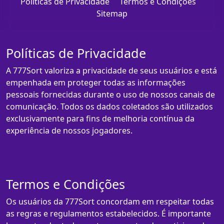
Políticas de Privacidade
Termos e Condições
Sitemap
Políticas de Privacidade
A 777Sort valoriza a privacidade de seus usuários e está
empenhada em proteger todas as informações
pessoais fornecidas durante o uso de nossos canais de
comunicação. Todos os dados coletados são utilizados
exclusivamente para fins de melhoria contínua da
experiência de nossos jogadores.
Termos e Condições
Os usuários da 777Sort concordam em respeitar todas
as regras e regulamentos estabelecidos. É importante