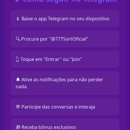
📱 Baixe o app Telegram no seu dispositivo
🔍 Procure por "@777SortOficial"
👆 Toque em "Entrar" ou "Join"
🔔 Ative as notificações para não perder
nada
💬 Participe das conversas e interaja
🎁 Receba bônus exclusivos