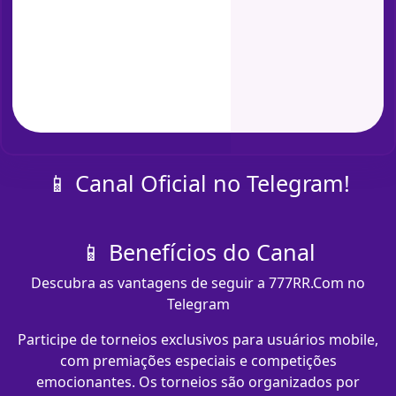
📱 Canal Oficial no Telegram!
📱 Benefícios do Canal
Descubra as vantagens de seguir a 777RR.Com no
Telegram
Participe de torneios exclusivos para usuários mobile,
com premiações especiais e competições
emocionantes. Os torneios são organizados por