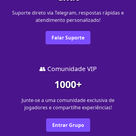
Suporte direto via Telegram, respostas rápidas e
atendimento personalizado!
Falar Suporte
👥 Comunidade VIP
1000+
Junte-se a uma comunidade exclusiva de
jogadores e compartilhe experiências!
Entrar Grupo