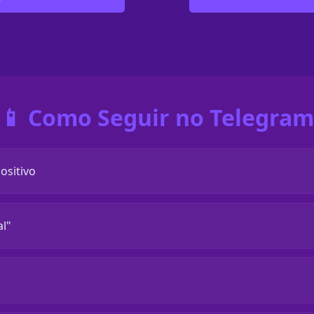
📱 Como Seguir no Telegram
ositivo
l"