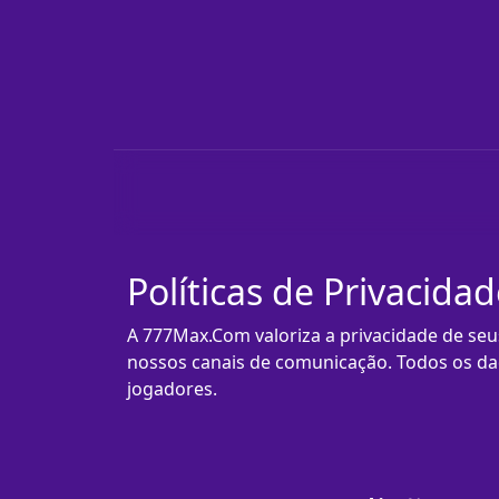
Políticas de Privacida
A 777Max.Com valoriza a privacidade de se
nossos canais de comunicação. Todos os dad
jogadores.