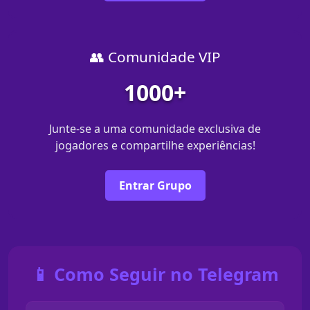
👥 Comunidade VIP
1000+
Junte-se a uma comunidade exclusiva de
jogadores e compartilhe experiências!
Entrar Grupo
📱 Como Seguir no Telegram