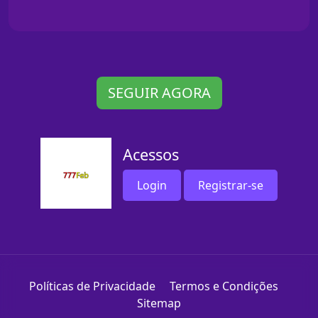
SEGUIR AGORA
Acessos
Login
Registrar-se
Políticas de Privacidade
Termos e Condições
Sitemap