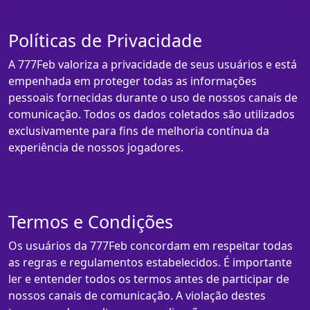
Políticas de Privacidade
A 777Feb valoriza a privacidade de seus usuários e está
empenhada em proteger todas as informações
pessoais fornecidas durante o uso de nossos canais de
comunicação. Todos os dados coletados são utilizados
exclusivamente para fins de melhoria contínua da
experiência de nossos jogadores.
Termos e Condições
Os usuários da 777Feb concordam em respeitar todas
as regras e regulamentos estabelecidos. É importante
ler e entender todos os termos antes de participar de
nossos canais de comunicação. A violação destes