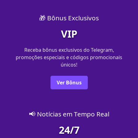
🎁 Bônus Exclusivos
VIP
Receba bônus exclusivos do Telegram,
promoções especiais e códigos promocionais
únicos!
Ver Bônus
📢 Notícias em Tempo Real
24/7