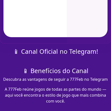
📱 Canal Oficial no Telegram!
📱 Benefícios do Canal
Descubra as vantagens de seguir a 777Feb no Telegram
A 777Feb reúne jogos de todas as partes do mundo —
aqui você encontra o estilo de jogo que mais combina
com você.