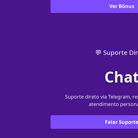
Ver Bônus
💬 Suporte Di
Cha
Suporte direto via Telegram, r
atendimento persona
Falar Suport