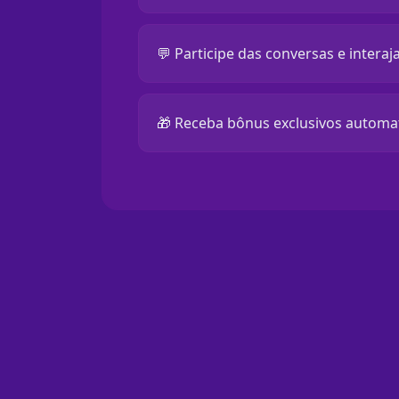
💬 Participe das conversas e interaj
🎁 Receba bônus exclusivos autom