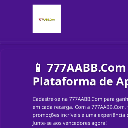
📱 777AABB.Com
Plataforma de A
Cadastre-se na 777AABB.Com para ganh
em cada recarga. Com a 777AABB.Com, 
promoções incríveis e uma experiência d
Junte-se aos vencedores agora!