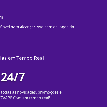
am
iável para alcançar isso com os jogos da
cias em Tempo Real
24/7
e todas as novidades, promoções e
77AABB.Com em tempo real!