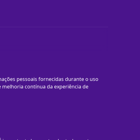
mações pessoais fornecidas durante o uso
e melhoria contínua da experiência de