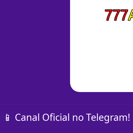
📱 Canal Oficial no Telegram!