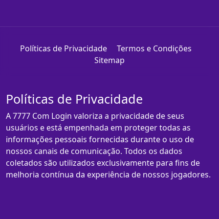
Políticas de Privacidade
Termos e Condições
Sitemap
Políticas de Privacidade
A 7777 Com Login valoriza a privacidade de seus
usuários e está empenhada em proteger todas as
informações pessoais fornecidas durante o uso de
nossos canais de comunicação. Todos os dados
coletados são utilizados exclusivamente para fins de
melhoria contínua da experiência de nossos jogadores.