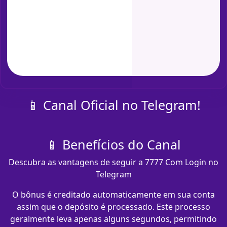
📱 Canal Oficial no Telegram!
📱 Benefícios do Canal
Descubra as vantagens de seguir a 7777 Com Login no
Telegram
O bônus é creditado automaticamente em sua conta
assim que o depósito é processado. Este processo
geralmente leva apenas alguns segundos, permitindo