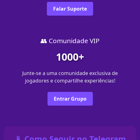
Falar Suporte
👥 Comunidade VIP
1000+
Junte-se a uma comunidade exclusiva de
jogadores e compartilhe experiências!
Entrar Grupo
📱 Como Seguir no Telegram