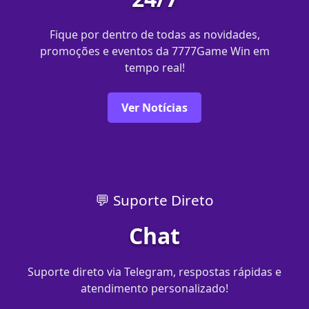
Fique por dentro de todas as novidades,
promoções e eventos da 7777Game Win em
tempo real!
Ver Notícias
💬 Suporte Direto
Chat
Suporte direto via Telegram, respostas rápidas e
atendimento personalizado!