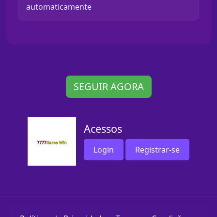
automaticamente
SEGUIR AGORA
Acessos
Login
Registrar-se