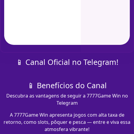
📱 Canal Oficial no Telegram!
📱 Benefícios do Canal
Descubra as vantagens de seguir a 7777Game Win no
Telegram
A 7777Game Win apresenta jogos com alta taxa de
retorno, como slots, pôquer e pesca — entre e viva essa
atmosfera vibrante!