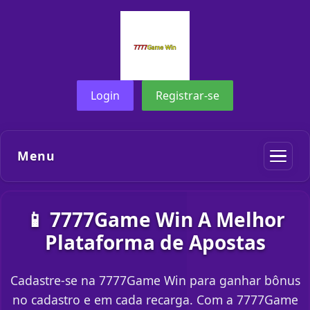
Login
Registrar-se
Menu
📱 7777Game Win A Melhor
Plataforma de Apostas
Cadastre-se na 7777Game Win para ganhar bônus
no cadastro e em cada recarga. Com a 7777Game