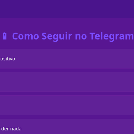
📱 Como Seguir no Telegram
ositivo
erder nada