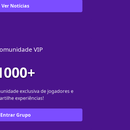
Ver Notícias
Comunidade VIP
1000+
unidade exclusiva de jogadores e
rtilhe experiências!
Entrar Grupo