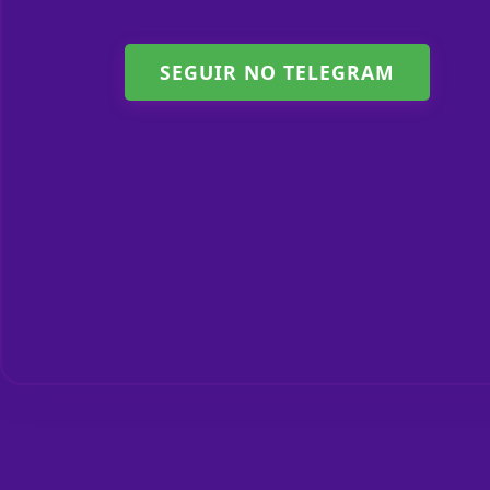
SEGUIR NO TELEGRAM