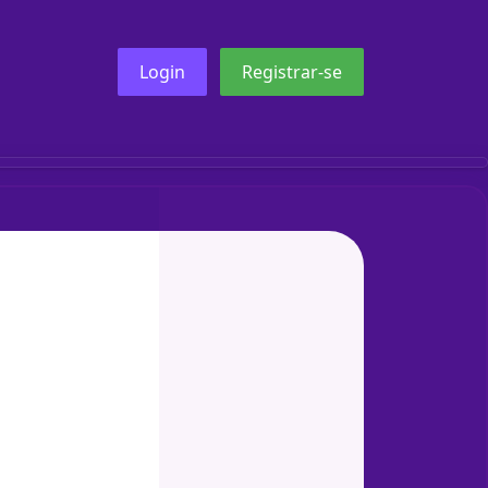
Login
Registrar-se