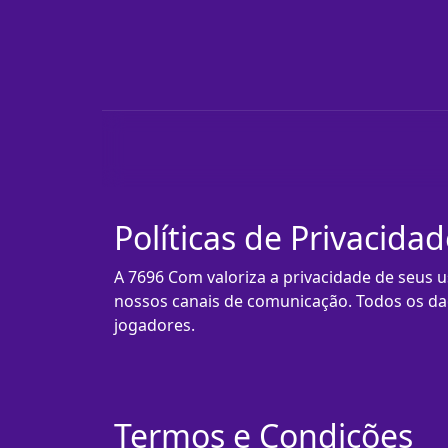
Políticas de Privacida
A 7696 Com valoriza a privacidade de seus
nossos canais de comunicação. Todos os dad
jogadores.
Termos e Condições