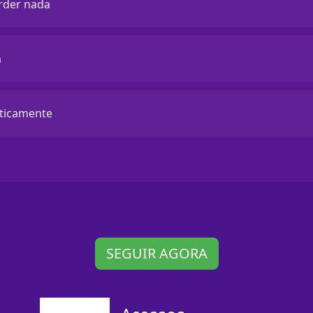
erder nada
a
aticamente
SEGUIR AGORA