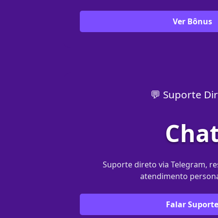
Ver Bônus
💬 Suporte Di
Cha
Suporte direto via Telegram, r
atendimento persona
Falar Suport