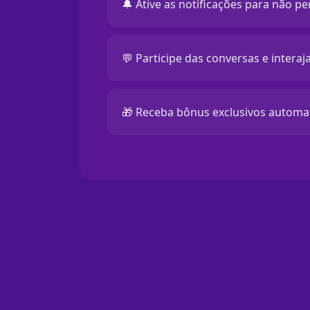
🔔 Ative as notificações para não p
💬 Participe das conversas e interaj
🎁 Receba bônus exclusivos autom