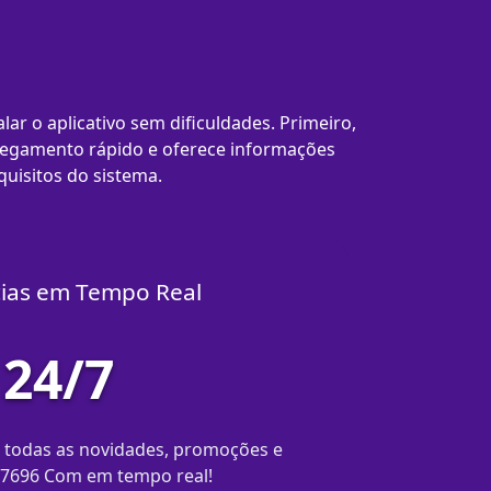
ar o aplicativo sem dificuldades. Primeiro,
arregamento rápido e oferece informações
quisitos do sistema.
cias em Tempo Real
24/7
e todas as novidades, promoções e
 7696 Com em tempo real!