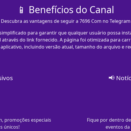
📱 Benefícios do Canal
Descubra as vantagens de seguir a 7696 Com no Telegram
mplificado para garantir que qualquer usuário possa instal
 através do link fornecido. A página foi otimizada para c
aplicativo, incluindo versão atual, tamanho do arquivo e re
sivos
📢 Notí
m, promoções especiais
Fique por dentro d
s únicos!
eventos da