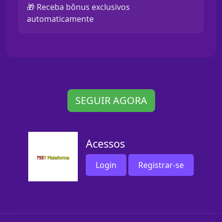
🎁 Receba bônus exclusivos
automaticamente
SEGUIR AGORA
Acessos
Login
Registrar-se