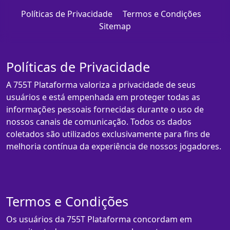
Políticas de Privacidade
Termos e Condições
Sitemap
Políticas de Privacidade
A 755T Plataforma valoriza a privacidade de seus
usuários e está empenhada em proteger todas as
informações pessoais fornecidas durante o uso de
nossos canais de comunicação. Todos os dados
coletados são utilizados exclusivamente para fins de
melhoria contínua da experiência de nossos jogadores.
Termos e Condições
Os usuários da 755T Plataforma concordam em