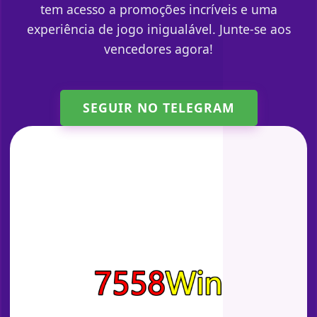
tem acesso a promoções incríveis e uma
experiência de jogo inigualável. Junte-se aos
vencedores agora!
SEGUIR NO TELEGRAM