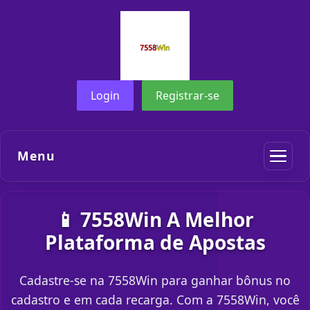
Login
Registrar-se
Menu
📱 7558Win A Melhor
Plataforma de Apostas
Cadastre-se na 7558Win para ganhar bônus no
cadastro e em cada recarga. Com a 7558Win, você