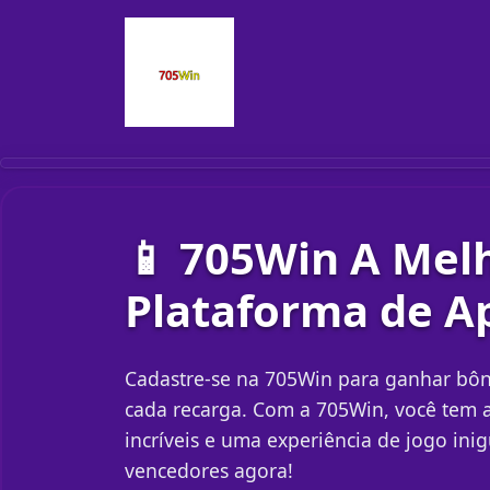
📱 705Win A Mel
Plataforma de A
Cadastre-se na 705Win para ganhar bôn
cada recarga. Com a 705Win, você tem 
incríveis e uma experiência de jogo inig
vencedores agora!