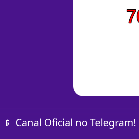
📱 Canal Oficial no Telegram!