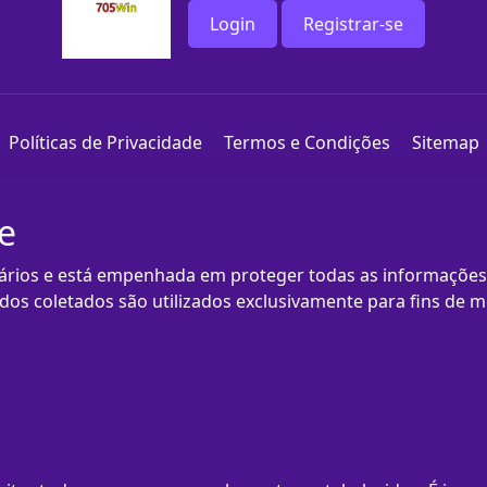
Login
Registrar-se
Políticas de Privacidade
Termos e Condições
Sitemap
de
uários e está empenhada em proteger todas as informações
os coletados são utilizados exclusivamente para fins de m