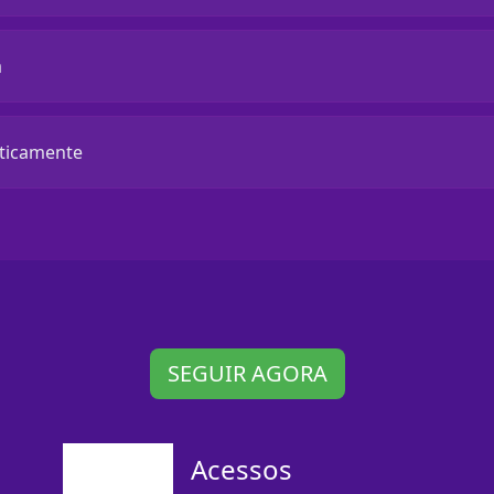
a
aticamente
SEGUIR AGORA
Acessos