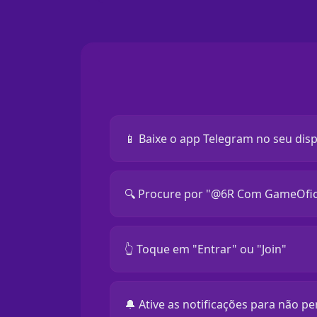
📱 Baixe o app Telegram no seu disp
🔍 Procure por "@6R Com GameOfic
👆 Toque em "Entrar" ou "Join"
🔔 Ative as notificações para não p