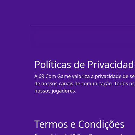
Políticas de Privacida
A 6R Com Game valoriza a privacidade de s
de nossos canais de comunicação. Todos os 
nossos jogadores.
Termos e Condições