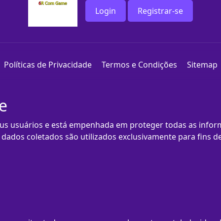
Login
Registrar-se
Políticas de Privacidade
Termos e Condições
Sitemap
de
eus usuários e está empenhada em proteger todas as infor
dados coletados são utilizados exclusivamente para fins d