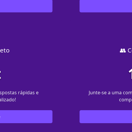
reto
👥 
t
espostas rápidas e
Junte-se a uma com
lizado!
compa
e