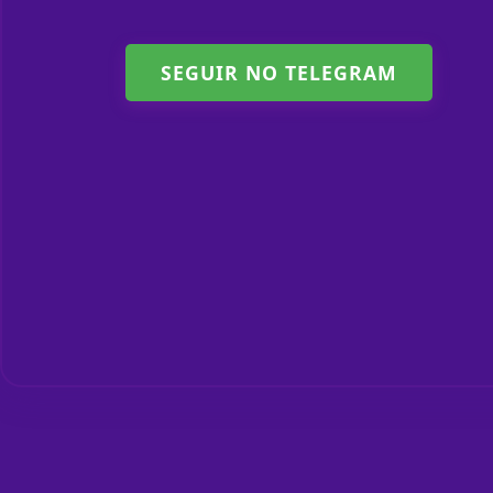
SEGUIR NO TELEGRAM