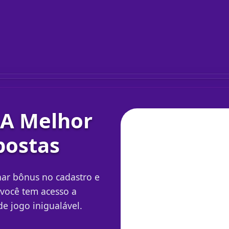
 A Melhor
postas
ar bônus no cadastro e
você tem acesso a
e jogo inigualável.