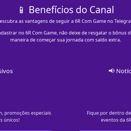
📱 Benefícios do Canal
escubra as vantagens de seguir a 6R Com Game no Telegr
cadastrar no 6R Com Game, não deixe de resgatar o bônus d
maneira de começar sua jornada com saldo extra.
sivos
📢 Notí
m, promoções especiais
Fique por dentro d
s únicos!
eventos da 6