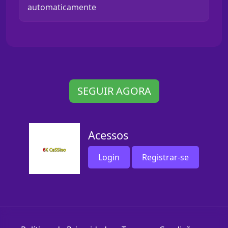
automaticamente
SEGUIR AGORA
Acessos
Login
Registrar-se