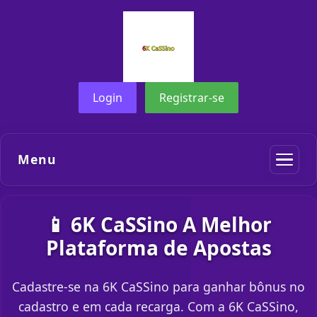
Login
Registrar-se
Menu
📱 6K CaSSino A Melhor
Plataforma de Apostas
Cadastre-se na 6K CaSSino para ganhar bônus no
cadastro e em cada recarga. Com a 6K CaSSino,