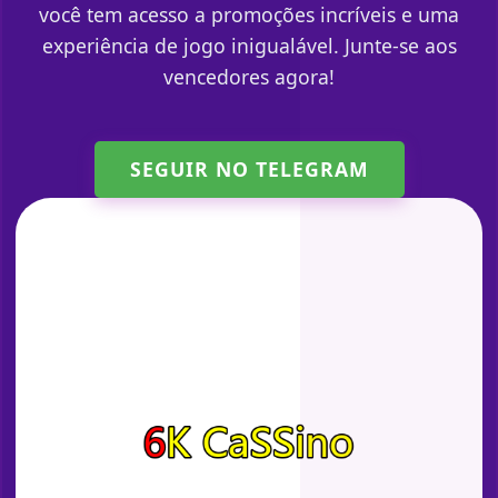
você tem acesso a promoções incríveis e uma
experiência de jogo inigualável. Junte-se aos
vencedores agora!
SEGUIR NO TELEGRAM