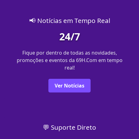
📢 Notícias em Tempo Real
24/7
Fique por dentro de todas as novidades,
promoções e eventos da 69H.Com em tempo
real!
Ver Notícias
💬 Suporte Direto