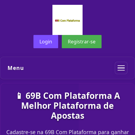
Login
Registrar-se
Menu
📱 69B Com Plataforma A
Melhor Plataforma de
Apostas
Cadastre-se na 69B Com Plataforma para ganhar