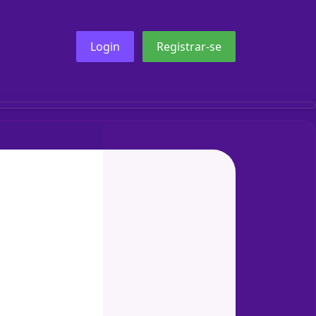
Login
Registrar-se