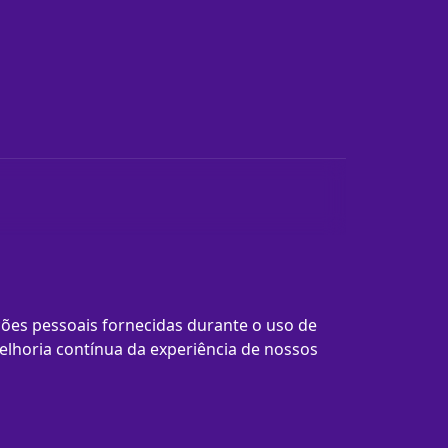
ões pessoais fornecidas durante o uso de
elhoria contínua da experiência de nossos