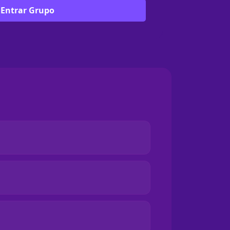
Entrar Grupo