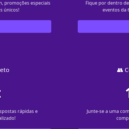
m, promoções especiais
Fique por dentro d
s únicos!
eventos da 
reto
👥 
t
espostas rápidas e
Junte-se a uma com
lizado!
compa