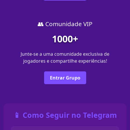
👥 Comunidade VIP
1000+
Junte-se a uma comunidade exclusiva de
jogadores e compartilhe experiências!
Entrar Grupo
📱 Como Seguir no Telegram