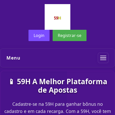
Login
Registrar-se
Menu
📱 59H A Melhor Plataforma
de Apostas
Cadastre-se na 59H para ganhar bônus no
cadastro e em cada recarga. Com a 59H, você tem