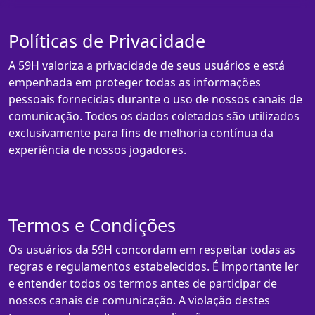
Políticas de Privacidade
A 59H valoriza a privacidade de seus usuários e está
empenhada em proteger todas as informações
pessoais fornecidas durante o uso de nossos canais de
comunicação. Todos os dados coletados são utilizados
exclusivamente para fins de melhoria contínua da
experiência de nossos jogadores.
Termos e Condições
Os usuários da 59H concordam em respeitar todas as
regras e regulamentos estabelecidos. É importante ler
e entender todos os termos antes de participar de
nossos canais de comunicação. A violação destes