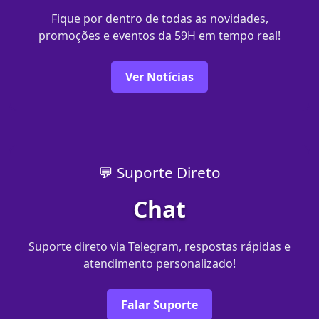
Fique por dentro de todas as novidades,
promoções e eventos da 59H em tempo real!
Ver Notícias
💬 Suporte Direto
Chat
Suporte direto via Telegram, respostas rápidas e
atendimento personalizado!
Falar Suporte