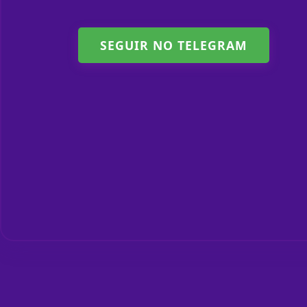
SEGUIR NO TELEGRAM