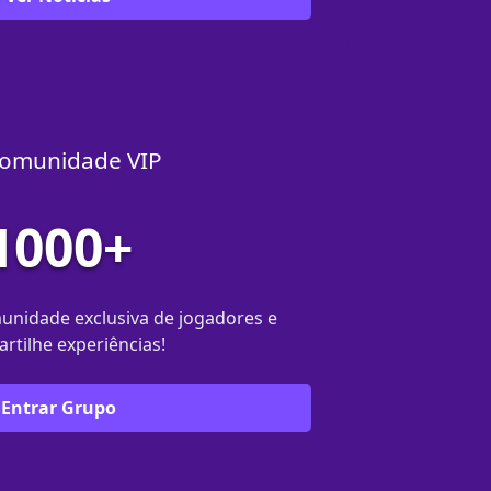
Comunidade VIP
1000+
unidade exclusiva de jogadores e
rtilhe experiências!
Entrar Grupo