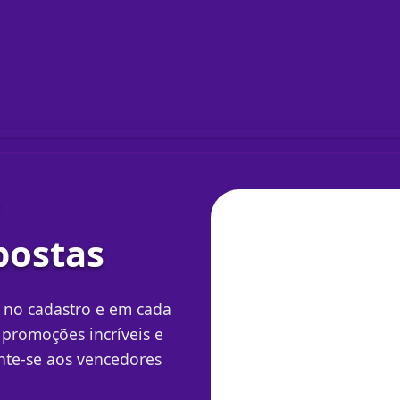
postas
 no cadastro e em cada
 promoções incríveis e
unte-se aos vencedores