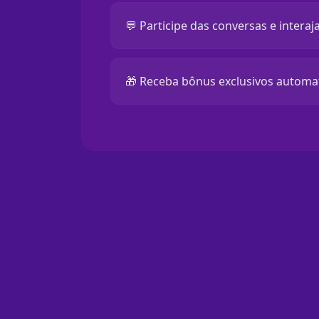
💬 Participe das conversas e interaj
🎁 Receba bônus exclusivos autom