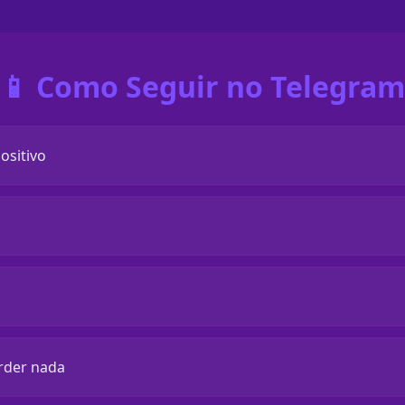
📱 Como Seguir no Telegram
ositivo
erder nada