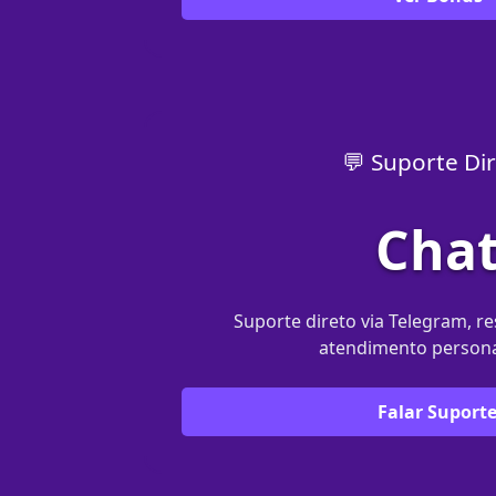
💬 Suporte Di
Cha
Suporte direto via Telegram, r
atendimento persona
Falar Suport