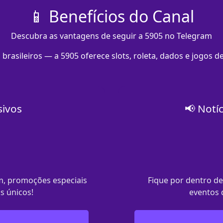
📱 Benefícios do Canal
Descubra as vantagens de seguir a 5905 no Telegram
s brasileiros — a 5905 oferece slots, roleta, dados e jogos 
sivos
📢 Notí
m, promoções especiais
Fique por dentro d
s únicos!
eventos 