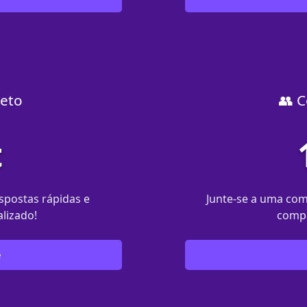
reto
👥 
t
espostas rápidas e
Junte-se a uma com
lizado!
compa
e