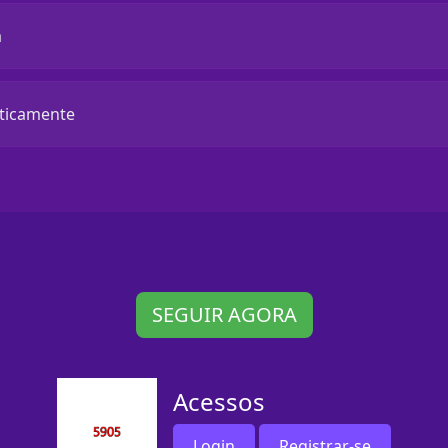
a
aticamente
SEGUIR AGORA
Acessos
Login
Registrar-se