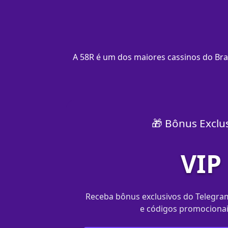
A 58R é um dos maiores cassinos do Bras
🎁 Bônus Exclu
VIP
Receba bônus exclusivos do Telegra
e códigos promocionai