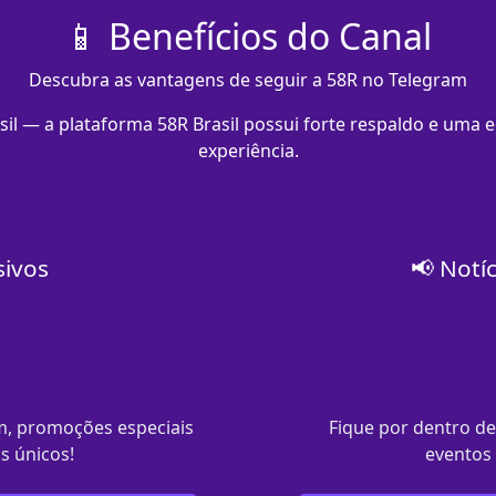
📱 Benefícios do Canal
Descubra as vantagens de seguir a 58R no Telegram
il — a plataforma 58R Brasil possui forte respaldo e uma 
experiência.
sivos
📢 Notí
m, promoções especiais
Fique por dentro d
s únicos!
eventos