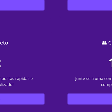
reto
👥 
t
espostas rápidas e
Junte-se a uma com
lizado!
compa
e