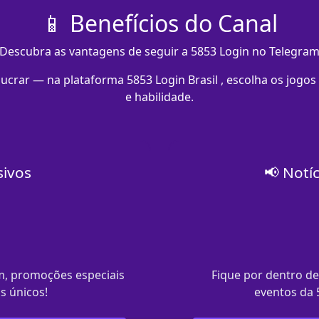
📱 Benefícios do Canal
Descubra as vantagens de seguir a 5853 Login no Telegra
lucrar — na plataforma 5853 Login Brasil , escolha os jog
e habilidade.
sivos
📢 Notí
m, promoções especiais
Fique por dentro d
s únicos!
eventos da 