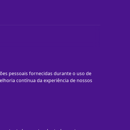
ões pessoais fornecidas durante o uso de
elhoria contínua da experiência de nossos