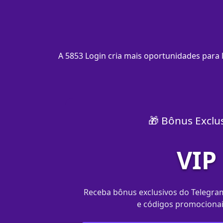
A 5853 Login cria mais oportunidades para 
🎁 Bônus Exclu
VIP
Receba bônus exclusivos do Telegra
e códigos promocionai