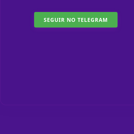
SEGUIR NO TELEGRAM