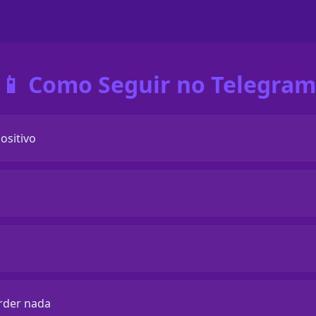
📱 Como Seguir no Telegram
ositivo
"
erder nada