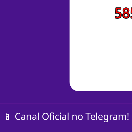
📱 Canal Oficial no Telegram!