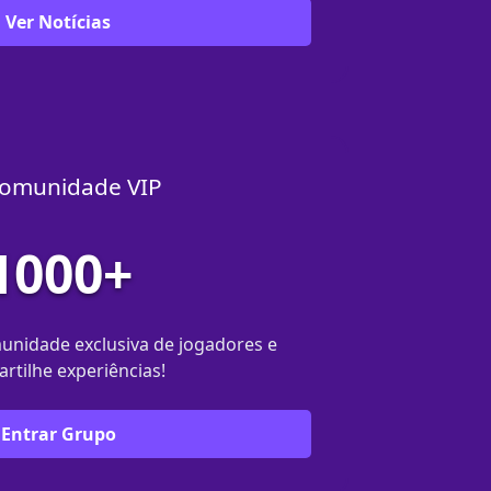
Ver Notícias
Comunidade VIP
1000+
unidade exclusiva de jogadores e
rtilhe experiências!
Entrar Grupo