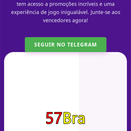
tem acesso a promoções incríveis e uma
experiência de jogo inigualável. Junte-se aos
vencedores agora!
SEGUIR NO TELEGRAM