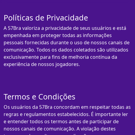
Políticas de Privacidade
A 57Bra valoriza a privacidade de seus usuários e está
empenhada em proteger todas as informações
pessoais fornecidas durante o uso de nossos canais de
comunicação. Todos os dados coletados são utilizados
exclusivamente para fins de melhoria contínua da
experiência de nossos jogadores.
Termos e Condições
Os usuários da 57Bra concordam em respeitar todas as
regras e regulamentos estabelecidos. É importante ler
e entender todos os termos antes de participar de
nossos canais de comunicação. A violação destes