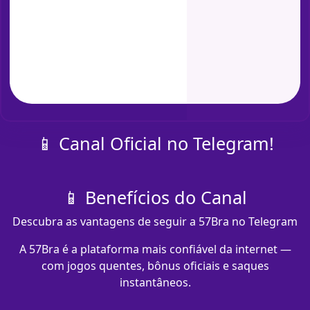
📱 Canal Oficial no Telegram!
📱 Benefícios do Canal
Descubra as vantagens de seguir a 57Bra no Telegram
A 57Bra é a plataforma mais confiável da internet —
com jogos quentes, bônus oficiais e saques
instantâneos.