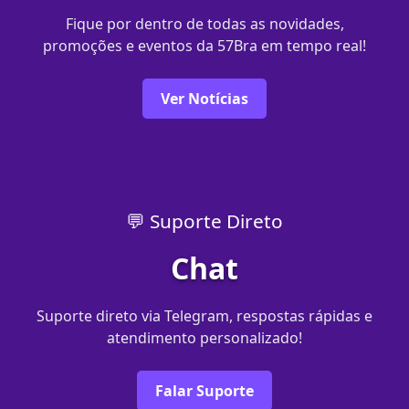
Fique por dentro de todas as novidades,
promoções e eventos da 57Bra em tempo real!
Ver Notícias
💬 Suporte Direto
Chat
Suporte direto via Telegram, respostas rápidas e
atendimento personalizado!
Falar Suporte