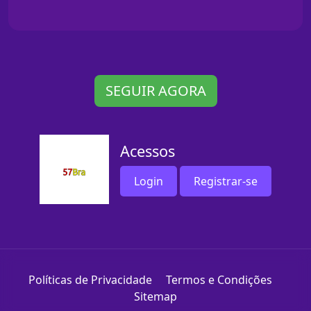
SEGUIR AGORA
Acessos
Login
Registrar-se
Políticas de Privacidade
Termos e Condições
Sitemap