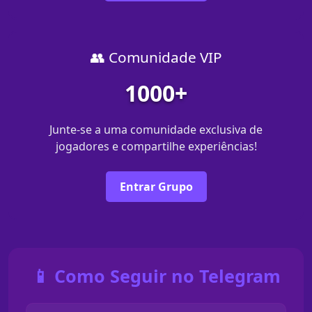
👥 Comunidade VIP
1000+
Junte-se a uma comunidade exclusiva de
jogadores e compartilhe experiências!
Entrar Grupo
📱 Como Seguir no Telegram