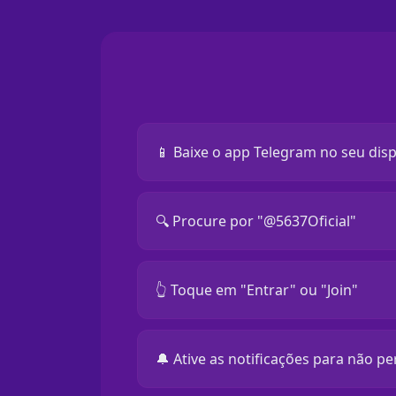
📱 Baixe o app Telegram no seu disp
🔍 Procure por "@5637Oficial"
👆 Toque em "Entrar" ou "Join"
🔔 Ative as notificações para não p