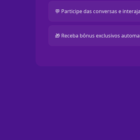
💬 Participe das conversas e interaj
🎁 Receba bônus exclusivos autom