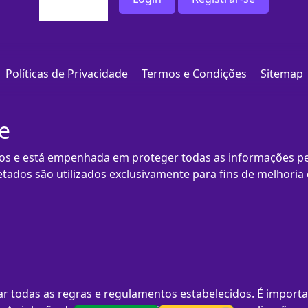
Políticas de Privacidade
Termos e Condições
Sitemap
de
rios e está empenhada em proteger todas as informações p
tados são utilizados exclusivamente para fins de melhoria
 todas as regras e regulamentos estabelecidos. É importa