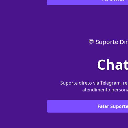
💬 Suporte Di
Cha
Suporte direto via Telegram, r
atendimento persona
Falar Suport