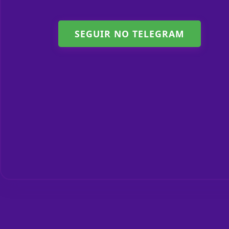
SEGUIR NO TELEGRAM