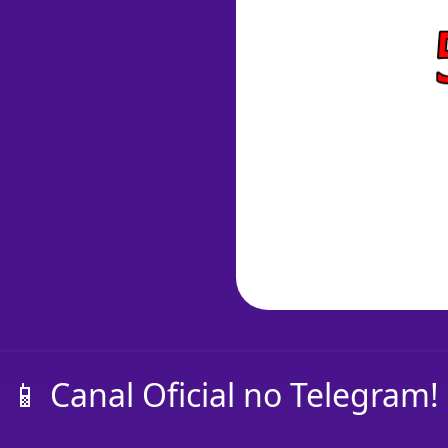
📱 Canal Oficial no Telegram!