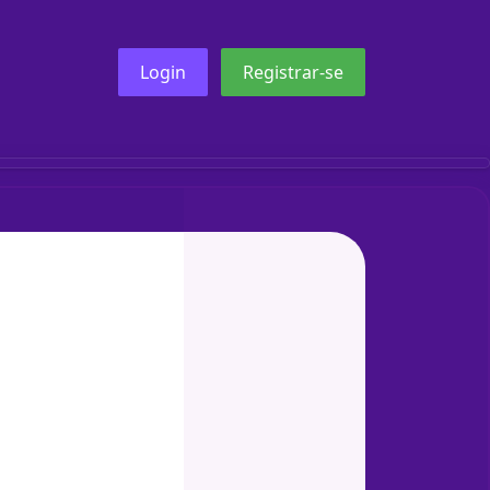
Login
Registrar-se