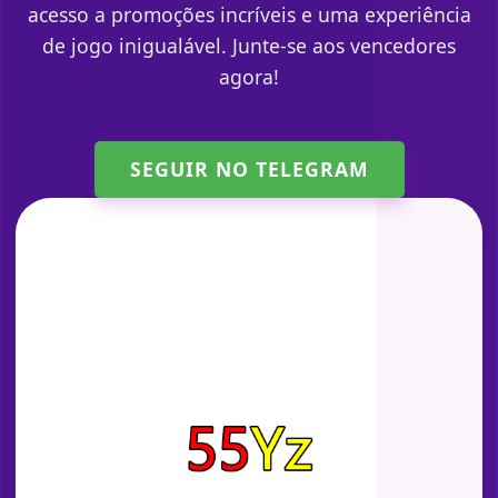
acesso a promoções incríveis e uma experiência
de jogo inigualável. Junte-se aos vencedores
agora!
SEGUIR NO TELEGRAM