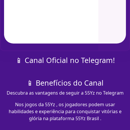
📱 Canal Oficial no Telegram!
📱 Benefícios do Canal
Descubra as vantagens de seguir a 55Yz no Telegram
Nos jogos da 55Yz , os jogadores podem usar
habilidades e experiência para conquistar vitórias e
glória na plataforma 55Yz Brasil .