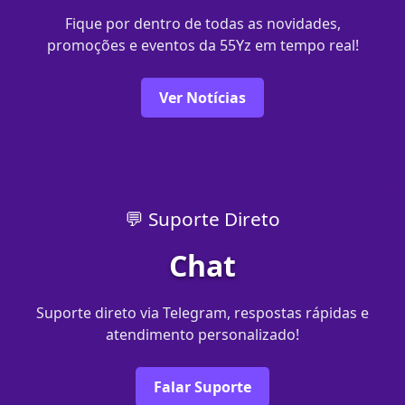
Fique por dentro de todas as novidades,
promoções e eventos da 55Yz em tempo real!
Ver Notícias
💬 Suporte Direto
Chat
Suporte direto via Telegram, respostas rápidas e
atendimento personalizado!
Falar Suporte