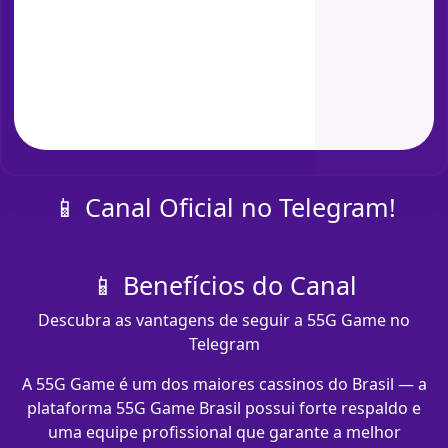
📱 Canal Oficial no Telegram!
📱 Benefícios do Canal
Descubra as vantagens de seguir a 55G Game no
Telegram
A 55G Game é um dos maiores cassinos do Brasil — a
plataforma 55G Game Brasil possui forte respaldo e
uma equipe profissional que garante a melhor