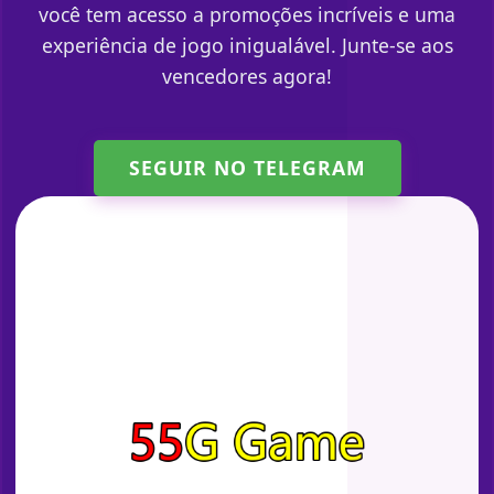
você tem acesso a promoções incríveis e uma
experiência de jogo inigualável. Junte-se aos
vencedores agora!
SEGUIR NO TELEGRAM