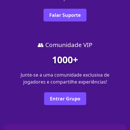
Falar Suporte
👥 Comunidade VIP
1000+
Junte-se a uma comunidade exclusiva de
jogadores e compartilhe experiências!
Entrar Grupo