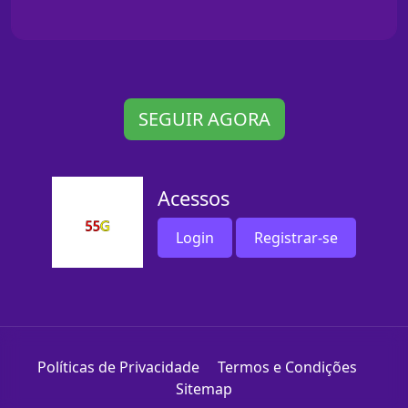
SEGUIR AGORA
Acessos
Login
Registrar-se
Políticas de Privacidade
Termos e Condições
Sitemap