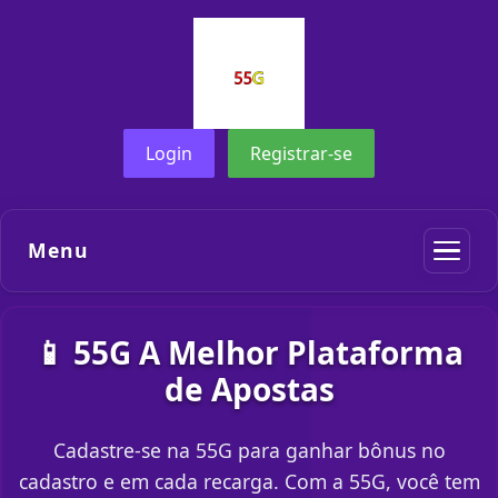
Login
Registrar-se
Menu
📱 55G A Melhor Plataforma
de Apostas
Cadastre-se na 55G para ganhar bônus no
cadastro e em cada recarga. Com a 55G, você tem