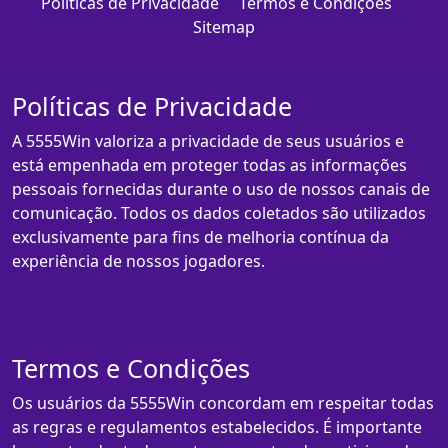
Políticas de Privacidade
Termos e Condições
Sitemap
Políticas de Privacidade
A 5555Win valoriza a privacidade de seus usuários e
está empenhada em proteger todas as informações
pessoais fornecidas durante o uso de nossos canais de
comunicação. Todos os dados coletados são utilizados
exclusivamente para fins de melhoria contínua da
experiência de nossos jogadores.
Termos e Condições
Os usuários da 5555Win concordam em respeitar todas
as regras e regulamentos estabelecidos. É importante