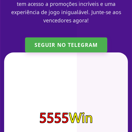
tem acesso a promoções incríveis e uma
experiência de jogo inigualável. Junte-se aos
vencedores agora!
SEGUIR NO TELEGRAM