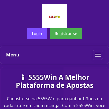
Login
Registrar-se
Menu
📱 5555Win A Melhor
Plataforma de Apostas
Cadastre-se na 5555Win para ganhar bônus no
cadastro e em cada recarga. Com a 5555Win, você