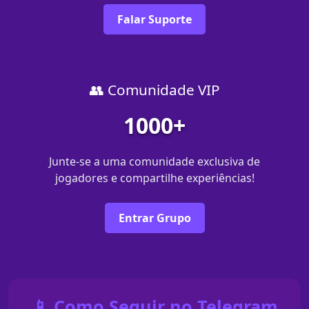
Falar Suporte
👥 Comunidade VIP
1000+
Junte-se a uma comunidade exclusiva de
jogadores e compartilhe experiências!
Entrar Grupo
📱 Como Seguir no Telegram