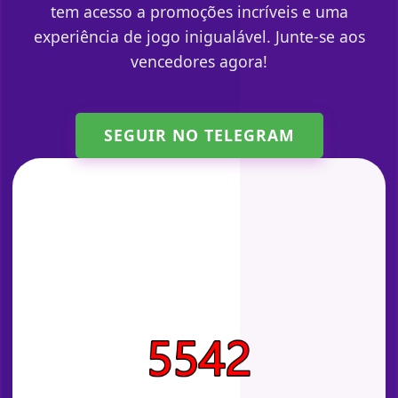
tem acesso a promoções incríveis e uma
experiência de jogo inigualável. Junte-se aos
vencedores agora!
SEGUIR NO TELEGRAM