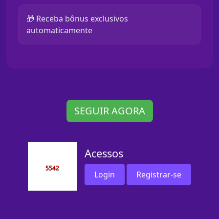
🎁 Receba bônus exclusivos
automaticamente
SEGUIR AGORA
Acessos
Login
Registrar-se