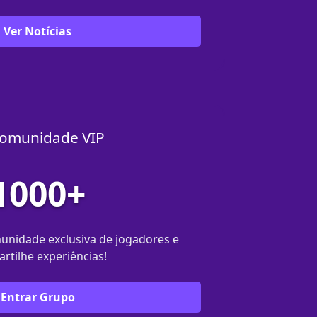
Ver Notícias
Comunidade VIP
1000+
unidade exclusiva de jogadores e
rtilhe experiências!
Entrar Grupo