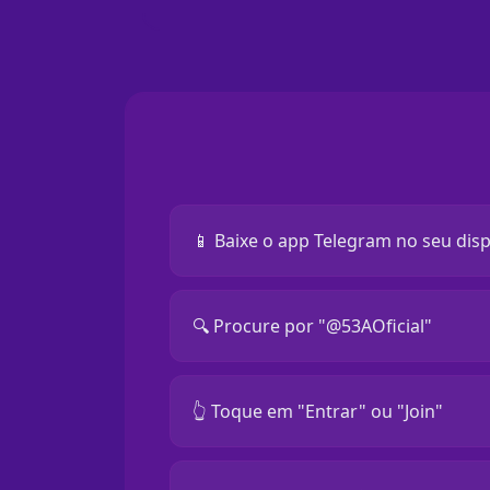
📱 Baixe o app Telegram no seu disp
🔍 Procure por "@53AOficial"
👆 Toque em "Entrar" ou "Join"