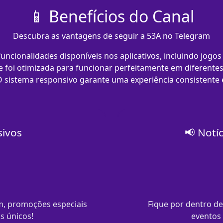
📱 Benefícios do Canal
Descubra as vantagens de seguir a 53A no Telegram
ncionalidades disponíveis nos aplicativos, incluindo jogos
ce foi otimizada para funcionar perfeitamente em diferent
 sistema responsivo garante uma experiência consistente 
sivos
📢 Notí
m, promoções especiais
Fique por dentro d
s únicos!
eventos