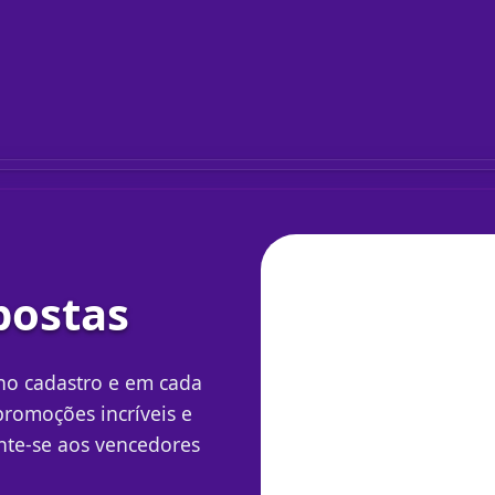
postas
no cadastro e em cada
promoções incríveis e
unte-se aos vencedores