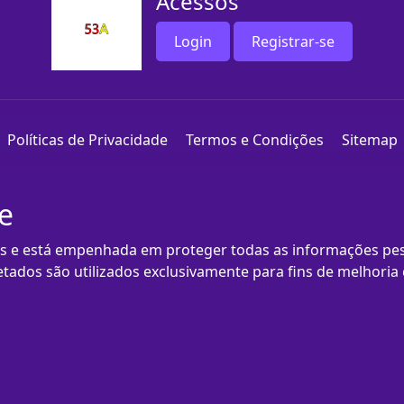
Acessos
Login
Registrar-se
Políticas de Privacidade
Termos e Condições
Sitemap
de
ios e está empenhada em proteger todas as informações pe
tados são utilizados exclusivamente para fins de melhoria