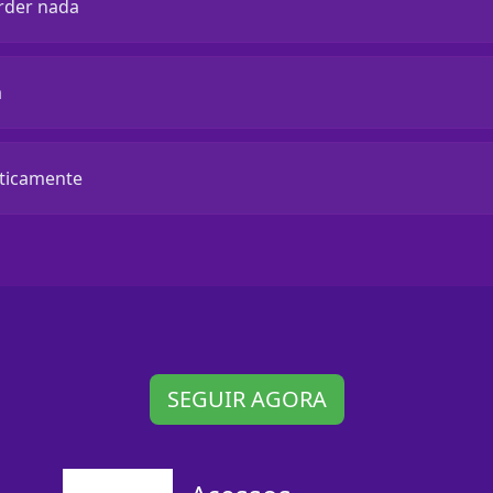
erder nada
a
aticamente
SEGUIR AGORA