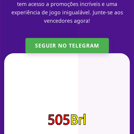
tem acesso a promoções incríveis e uma
experiência de jogo inigualável. Junte-se aos
vencedores agora!
SEGUIR NO TELEGRAM