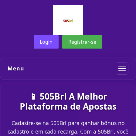
Login
Registrar-se
Menu
📱 505Brl A Melhor
Plataforma de Apostas
Cadastre-se na 505Brl para ganhar bônus no
cadastro e em cada recarga. Com a 505Brl, você