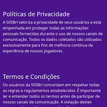
Políticas de Privacidade
A 505Brl valoriza a privacidade de seus usuários e está
empenhada em proteger todas as informações
pessoais fornecidas durante o uso de nossos canais de
comunicação. Todos os dados coletados são utilizados
exclusivamente para fins de melhoria contínua da
experiência de nossos jogadores.
Termos e Condições
Os usuários da 505Brl concordam em respeitar todas
as regras e regulamentos estabelecidos. É importante
ler e entender todos os termos antes de participar de
nossos canais de comunicação. A violação destes