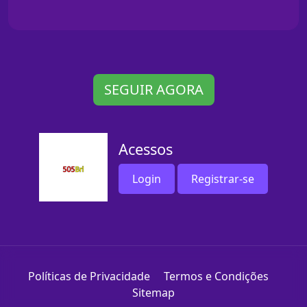
SEGUIR AGORA
Acessos
Login
Registrar-se
Políticas de Privacidade
Termos e Condições
Sitemap