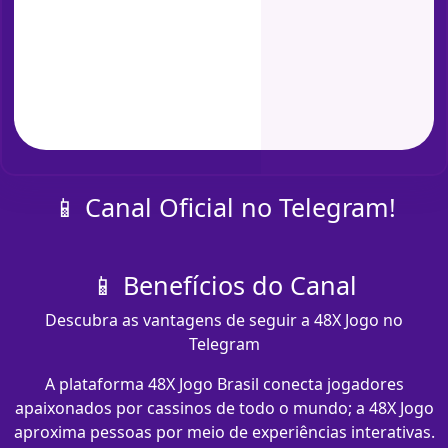
📱 Canal Oficial no Telegram!
📱 Benefícios do Canal
Descubra as vantagens de seguir a 48X Jogo no
Telegram
A plataforma 48X Jogo Brasil conecta jogadores
apaixonados por cassinos de todo o mundo; a 48X Jogo
aproxima pessoas por meio de experiências interativas.