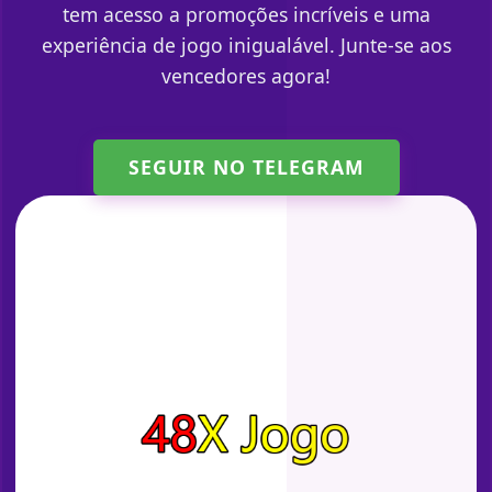
tem acesso a promoções incríveis e uma
experiência de jogo inigualável. Junte-se aos
vencedores agora!
SEGUIR NO TELEGRAM