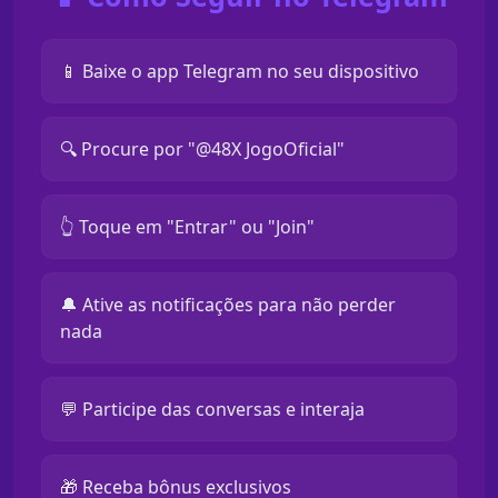
📱 Baixe o app Telegram no seu dispositivo
🔍 Procure por "@48X JogoOficial"
👆 Toque em "Entrar" ou "Join"
🔔 Ative as notificações para não perder
nada
💬 Participe das conversas e interaja
🎁 Receba bônus exclusivos