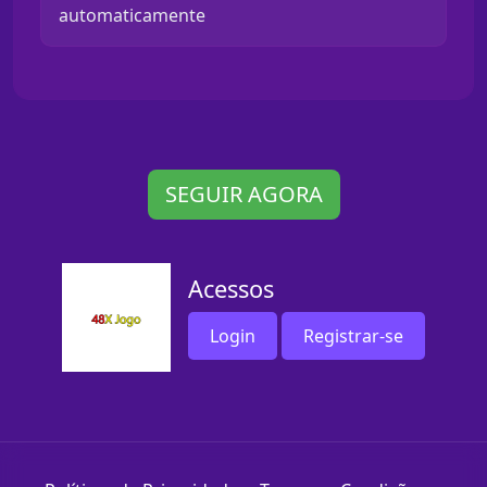
automaticamente
SEGUIR AGORA
Acessos
Login
Registrar-se