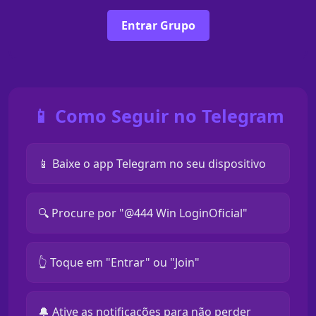
Entrar Grupo
📱 Como Seguir no Telegram
📱 Baixe o app Telegram no seu dispositivo
🔍 Procure por "@444 Win LoginOficial"
👆 Toque em "Entrar" ou "Join"
🔔 Ative as notificações para não perder