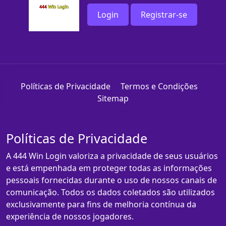
Login
Registrar-se
Políticas de Privacidade
Termos e Condições
Sitemap
Políticas de Privacidade
A 444 Win Login valoriza a privacidade de seus usuários
e está empenhada em proteger todas as informações
pessoais fornecidas durante o uso de nossos canais de
comunicação. Todos os dados coletados são utilizados
exclusivamente para fins de melhoria contínua da
experiência de nossos jogadores.