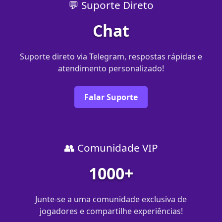
💬 Suporte Direto
Chat
Suporte direto via Telegram, respostas rápidas e
atendimento personalizado!
Falar Suporte
👥 Comunidade VIP
1000+
Junte-se a uma comunidade exclusiva de
jogadores e compartilhe experiências!