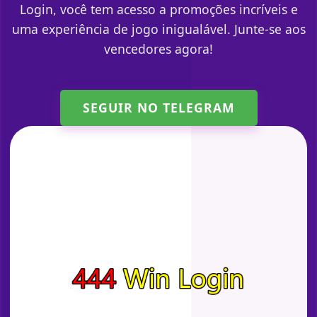
Login, você tem acesso a promoções incríveis e
uma experiência de jogo inigualável. Junte-se aos
vencedores agora!
SEGUIR NO TELEGRAM