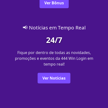
Ver Bônus
📢 Notícias em Tempo Real
24/7
Fique por dentro de todas as novidades,
promoções e eventos da 444 Win Login em
tempo real!
Ver Notícias