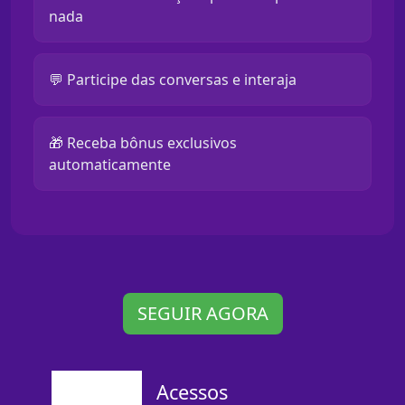
nada
💬 Participe das conversas e interaja
🎁 Receba bônus exclusivos
automaticamente
SEGUIR AGORA
Acessos