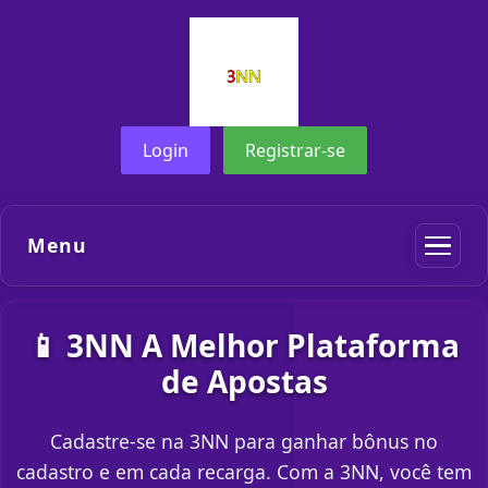
Login
Registrar-se
Menu
📱 3NN A Melhor Plataforma
de Apostas
Cadastre-se na 3NN para ganhar bônus no
cadastro e em cada recarga. Com a 3NN, você tem