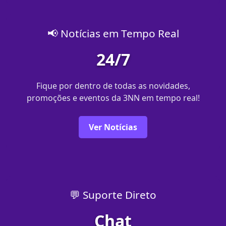
📢 Notícias em Tempo Real
24/7
Fique por dentro de todas as novidades,
promoções e eventos da 3NN em tempo real!
Ver Notícias
💬 Suporte Direto
Chat