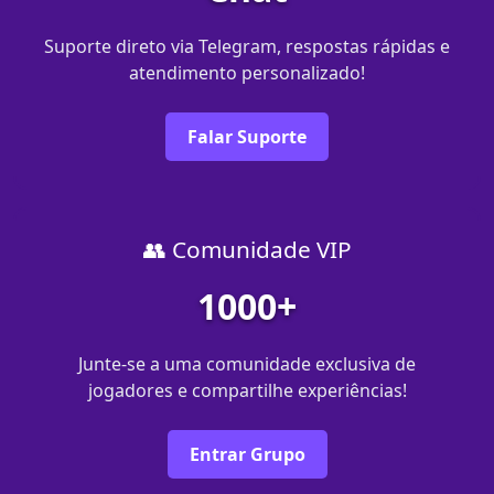
Suporte direto via Telegram, respostas rápidas e
atendimento personalizado!
Falar Suporte
👥 Comunidade VIP
1000+
Junte-se a uma comunidade exclusiva de
jogadores e compartilhe experiências!
Entrar Grupo