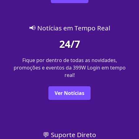
📢 Notícias em Tempo Real
24/7
Fique por dentro de todas as novidades,
promoções e eventos da 399W Login em tempo
real!
Ver Notícias
💬 Suporte Direto