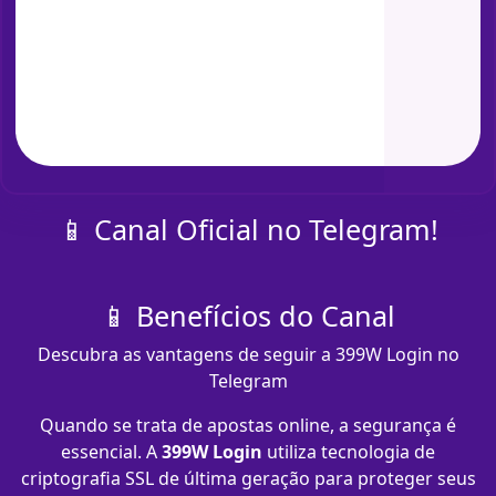
📱 Canal Oficial no Telegram!
📱 Benefícios do Canal
Descubra as vantagens de seguir a 399W Login no
Telegram
Quando se trata de apostas online, a segurança é
essencial. A
399W Login
utiliza tecnologia de
criptografia SSL de última geração para proteger seus