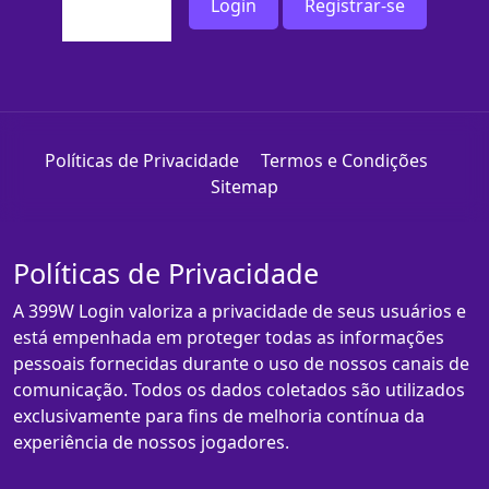
Login
Registrar-se
Políticas de Privacidade
Termos e Condições
Sitemap
Políticas de Privacidade
A 399W Login valoriza a privacidade de seus usuários e
está empenhada em proteger todas as informações
pessoais fornecidas durante o uso de nossos canais de
comunicação. Todos os dados coletados são utilizados
exclusivamente para fins de melhoria contínua da
experiência de nossos jogadores.