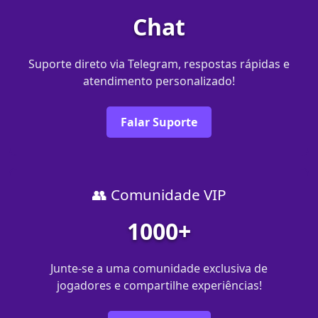
Chat
Suporte direto via Telegram, respostas rápidas e
atendimento personalizado!
Falar Suporte
👥 Comunidade VIP
1000+
Junte-se a uma comunidade exclusiva de
jogadores e compartilhe experiências!