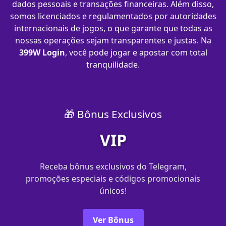
dados pessoais e transações financeiras. Além disso,
somos licenciados e regulamentados por autoridades
internacionais de jogos, o que garante que todas as
nossas operações sejam transparentes e justas. Na
399W Login
, você pode jogar e apostar com total
tranquilidade.
🎁 Bônus Exclusivos
VIP
Receba bônus exclusivos do Telegram,
promoções especiais e códigos promocionais
únicos!
Ver Bônus