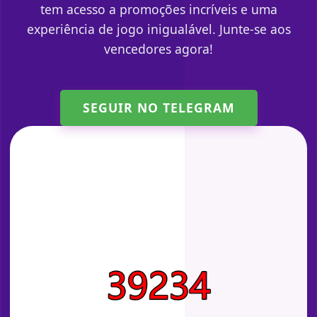
tem acesso a promoções incríveis e uma
experiência de jogo inigualável. Junte-se aos
vencedores agora!
SEGUIR NO TELEGRAM