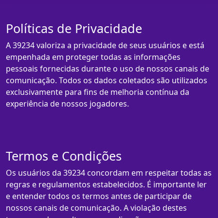
Políticas de Privacidade
A 39234 valoriza a privacidade de seus usuários e está
empenhada em proteger todas as informações
pessoais fornecidas durante o uso de nossos canais de
comunicação. Todos os dados coletados são utilizados
exclusivamente para fins de melhoria contínua da
experiência de nossos jogadores.
Termos e Condições
Os usuários da 39234 concordam em respeitar todas as
regras e regulamentos estabelecidos. É importante ler
e entender todos os termos antes de participar de
nossos canais de comunicação. A violação destes