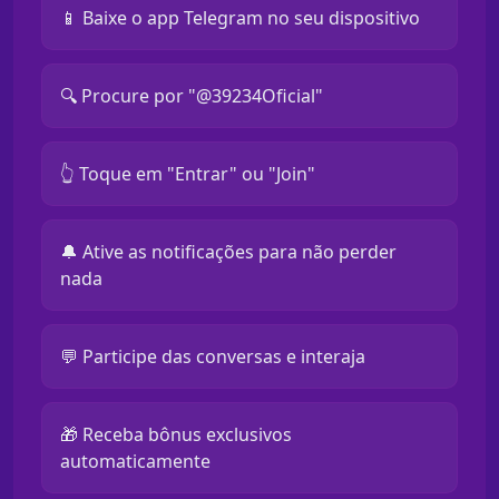
📱 Baixe o app Telegram no seu dispositivo
🔍 Procure por "@39234Oficial"
👆 Toque em "Entrar" ou "Join"
🔔 Ative as notificações para não perder
nada
💬 Participe das conversas e interaja
🎁 Receba bônus exclusivos
automaticamente