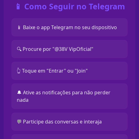
📱 Como Seguir no Telegram
📱 Baixe o app Telegram no seu dispositivo
🔍 Procure por "@38V VipOficial"
👆 Toque em "Entrar" ou "Join"
🔔 Ative as notificações para não perder
nada
💬 Participe das conversas e interaja