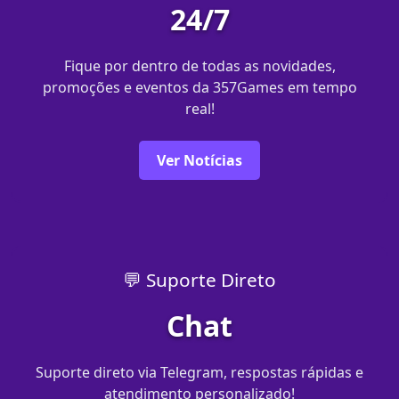
24/7
Fique por dentro de todas as novidades,
promoções e eventos da 357Games em tempo
real!
Ver Notícias
💬 Suporte Direto
Chat
Suporte direto via Telegram, respostas rápidas e
atendimento personalizado!