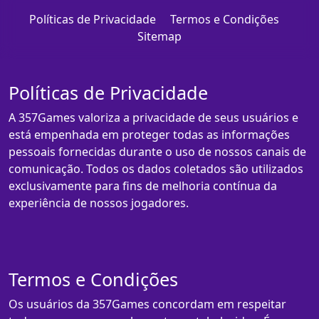
Políticas de Privacidade
Termos e Condições
Sitemap
Políticas de Privacidade
A 357Games valoriza a privacidade de seus usuários e
está empenhada em proteger todas as informações
pessoais fornecidas durante o uso de nossos canais de
comunicação. Todos os dados coletados são utilizados
exclusivamente para fins de melhoria contínua da
experiência de nossos jogadores.
Termos e Condições
Os usuários da 357Games concordam em respeitar