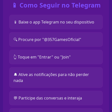
📱 Como Seguir no Telegram
📱 Baixe o app Telegram no seu dispositivo
🔍 Procure por "@357GamesOficial"
👆 Toque em "Entrar" ou "Join"
🔔 Ative as notificações para não perder
nada
💬 Participe das conversas e interaja