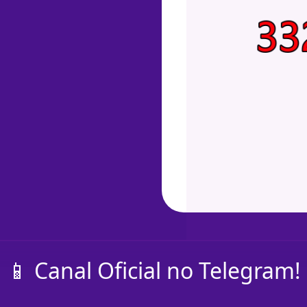
📱 Canal Oficial no Telegram!