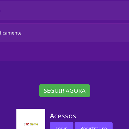
a
aticamente
SEGUIR AGORA
Acessos
Login
Registrar-se