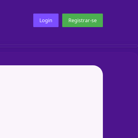
Login
Registrar-se