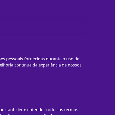
es pessoais fornecidas durante o uso de
elhoria contínua da experiência de nossos
portante ler e entender todos os termos