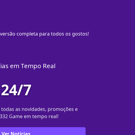
iversão completa para todos os gostos!
cias em Tempo Real
24/7
e todas as novidades, promoções e
 332 Game em tempo real!
Ver Notícias