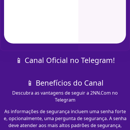
📱 Canal Oficial no Telegram!
📱 Benefícios do Canal
Descubra as vantagens de seguir a 2NN.Com no
Telegram
As informações de segurança incluem uma senha forte
e, opcionalmente, uma pergunta de segurança. A senha
deve atender aos mais altos padrões de segurança,