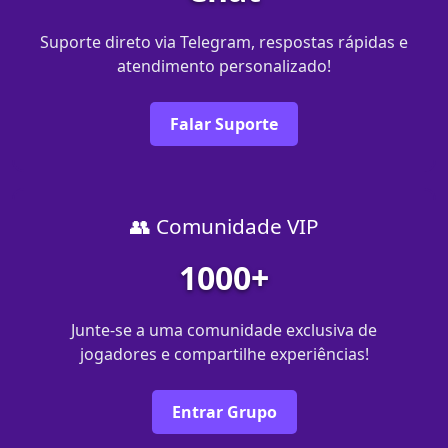
Suporte direto via Telegram, respostas rápidas e
atendimento personalizado!
Falar Suporte
👥 Comunidade VIP
1000+
Junte-se a uma comunidade exclusiva de
jogadores e compartilhe experiências!
Entrar Grupo