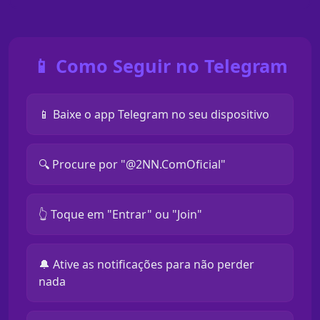
📱 Como Seguir no Telegram
📱 Baixe o app Telegram no seu dispositivo
🔍 Procure por "@2NN.ComOficial"
👆 Toque em "Entrar" ou "Join"
🔔 Ative as notificações para não perder
nada