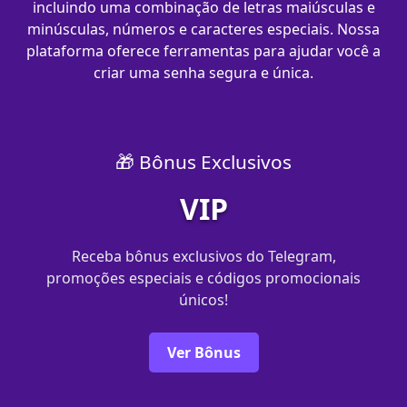
incluindo uma combinação de letras maiúsculas e
minúsculas, números e caracteres especiais. Nossa
plataforma oferece ferramentas para ajudar você a
criar uma senha segura e única.
🎁 Bônus Exclusivos
VIP
Receba bônus exclusivos do Telegram,
promoções especiais e códigos promocionais
únicos!
Ver Bônus