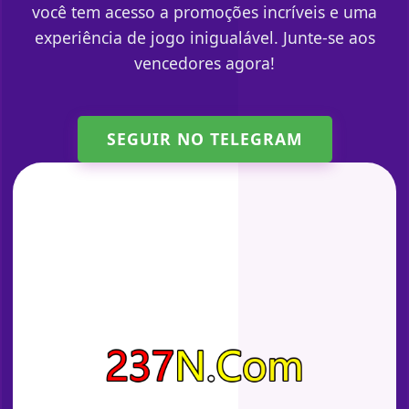
você tem acesso a promoções incríveis e uma
experiência de jogo inigualável. Junte-se aos
vencedores agora!
SEGUIR NO TELEGRAM