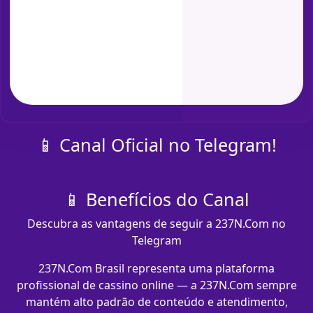
📱 Canal Oficial no Telegram!
📱 Benefícios do Canal
Descubra as vantagens de seguir a 237N.Com no
Telegram
237N.Com Brasil representa uma plataforma
profissional de cassino online — a 237N.Com sempre
mantém alto padrão de conteúdo e atendimento,