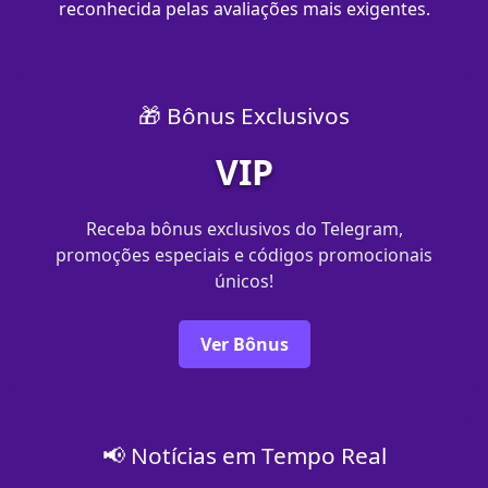
reconhecida pelas avaliações mais exigentes.
🎁 Bônus Exclusivos
VIP
Receba bônus exclusivos do Telegram,
promoções especiais e códigos promocionais
únicos!
Ver Bônus
📢 Notícias em Tempo Real