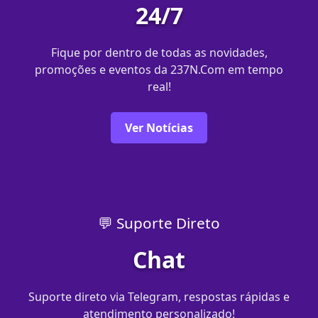
24/7
Fique por dentro de todas as novidades,
promoções e eventos da 237N.Com em tempo
real!
Ver Notícias
💬 Suporte Direto
Chat
Suporte direto via Telegram, respostas rápidas e
atendimento personalizado!