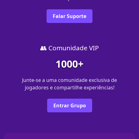
Falar Suporte
👥 Comunidade VIP
1000+
Junte-se a uma comunidade exclusiva de
jogadores e compartilhe experiências!
Entrar Grupo