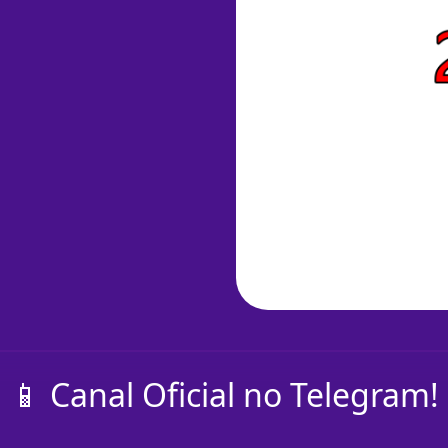
📱 Canal Oficial no Telegram!