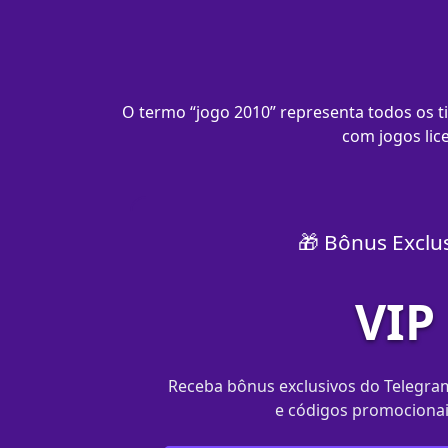
O termo “jogo 2010” representa todos os ti
com jogos lice
🎁 Bônus Exclu
VIP
Receba bônus exclusivos do Telegra
e códigos promocionai