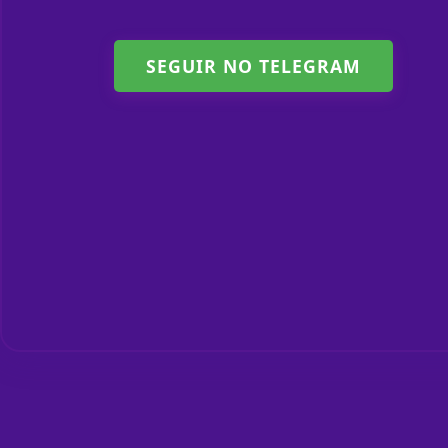
SEGUIR NO TELEGRAM