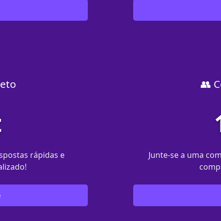
reto
👥 
t
espostas rápidas e
Junte-se a uma com
lizado!
compa
e