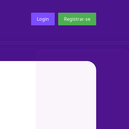
Login
Registrar-se