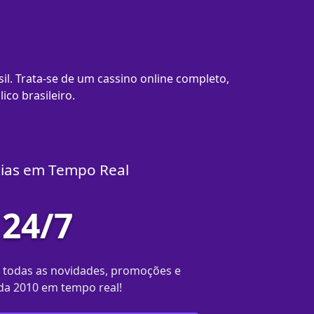
il. Trata-se de um cassino online completo,
ico brasileiro.
cias em Tempo Real
24/7
e todas as novidades, promoções e
da 2010 em tempo real!