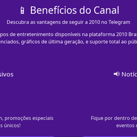
📱 Benefícios do Canal
Descubra as vantagens de seguir a 2010 no Telegram
pos de entretenimento disponíveis na plataforma 2010 Bras
nciados, gráficos de última geração, e suporte total ao públ
sivos
📢 Notí
m, promoções especiais
Fique por dentro d
s únicos!
eventos 