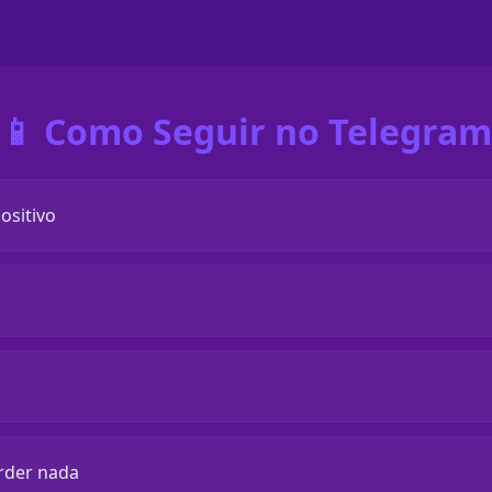
📱 Como Seguir no Telegram
ositivo
erder nada